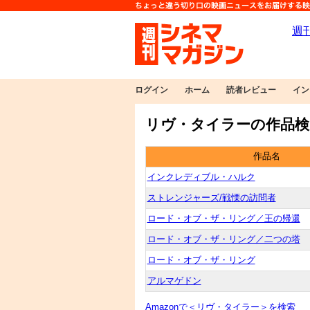
ログイン
ホーム
読者レビュー
イン
リヴ・タイラーの作品検
作品名
インクレディブル・ハルク
ストレンジャーズ/戦慄の訪問者
ロード・オブ・ザ・リング／王の帰還
ロード・オブ・ザ・リング／二つの塔
ロード・オブ・ザ・リング
アルマゲドン
Amazonで＜リヴ・タイラー＞を検索