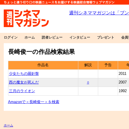
ログイン
ホーム
読者レビュー
インタビュー
プレゼント
会員
長崎俊一の作品検索結果
作品名
解説
予告
少女たちの羅針盤
2011
西の魔女が死んだ
○
2007
三月のライオン
1992
Amazonで＜長崎俊一＞を検索
ホーム