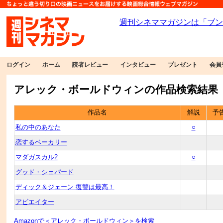
ログイン
ホーム
読者レビュー
インタビュー
プレゼント
会員
アレック・ボールドウィンの作品検索結果
作品名
解説
予
私の中のあなた
○
恋するベーカリー
マダガスカル2
○
グッド・シェパード
ディック＆ジェーン 復讐は最高！
アビエイター
Amazonで＜アレック・ボールドウィン＞を検索