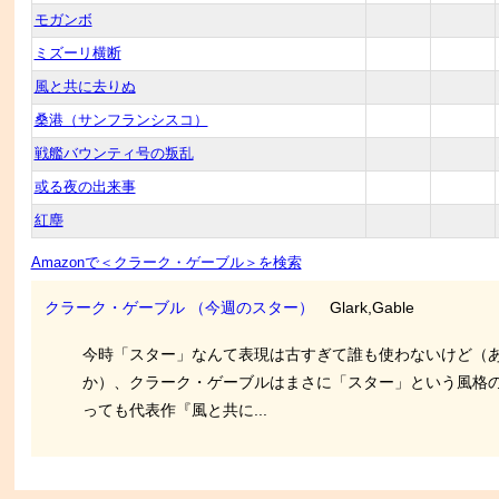
モガンボ
ミズーリ横断
風と共に去りぬ
桑港（サンフランシスコ）
戦艦バウンティ号の叛乱
或る夜の出来事
紅塵
Amazonで＜クラーク・ゲーブル＞を検索
クラーク・ゲーブル （今週のスター）
Glark,Gable
今時「スター」なんて表現は古すぎて誰も使わないけど（
か）、クラーク・ゲーブルはまさに「スター」という風格
っても代表作『風と共に...