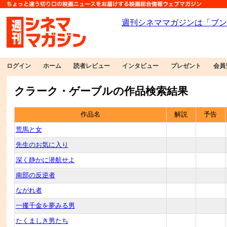
ログイン
ホーム
読者レビュー
インタビュー
プレゼント
会員
クラーク・ゲーブルの作品検索結果
作品名
解説
予告
荒馬と女
先生のお気に入り
深く静かに潜航せよ
南部の反逆者
ながれ者
一攫千金を夢みる男
たくましき男たち