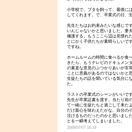
小学校で、ブタを飼って、最後に
してくれます。で、卒業式の日、
先生たちはお約束みたいな感じで
いんじゃないかと思いました。妻
擁護する。もうここら辺は見慣れ
とにかく子供たちが素晴らしいで
ですね。
ホームルームの時間に食べるか食
きたら、もうテレビのドキュメン
の素直な意見のぶつかりあいが非
ことに意義があるのではないかと
生徒たちの話を聞いている気分に
た。
ラストの卒業式のシーンがいいで
先生が卒業証書を渡す。当たり前
て一緒に生徒たちと過ごして来た
だけ親心を味わえたかな。自分の
泣けるものだったのかと思いまし
とを一瞬考えてしまいました。
2009/07/07 16:19