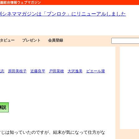
タビュー
プレゼント
会員登録
成志
原田美枝子
近藤良平
戸田菜穂
大沢逸美
ピエール瀧
解説
すじは知っていたのですが、結末が気になって仕方がな