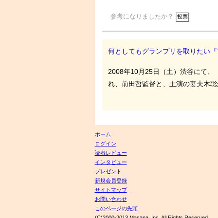
参考になりましたか？
何としてもグランプリを取りたい『
2008年10月25日（土）渋谷に
れ、前田哲監督と、主演の妻夫木聡
ホーム
ログイン
読者レビュー
インタビュー
プレゼント
新規会員登録
サイトマップ
お問い合わせ
このページの先頭
(C)2000-2013 Masana, Inc. All Rights Reserved.