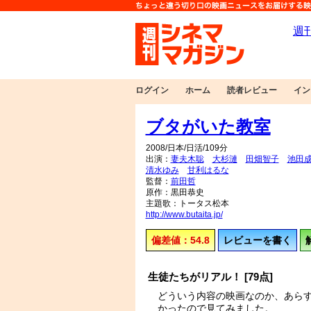
ログイン
ホーム
読者レビュー
イン
ブタがいた教室
2008/日本/日活/109分
出演：
妻夫木聡
大杉漣
田畑智子
池田
清水ゆみ
甘利はるな
監督：
前田哲
原作：黒田恭史
主題歌：トータス松本
http://www.butaita.jp/
偏差値：54.8
レビューを書く
生徒たちがリアル！ [79点]
どういう内容の映画なのか、あら
かったので見てみました。