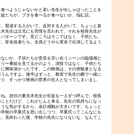
は食べようじゃないかと若い先生が出しゃばったことを
生徒たちが、ブタを食べるか食べないか、悩む話。
す。賛成する人がいて、反対する人がいて、ちょっと臭
夫木先生は父兄にも苦情を言われて、それを校長先生が
たパターンです。見どころはそこではなく、子供たち。
す。皆名役者たち。全員どうやら実名で出演してるよう
べないか、子供たちが意見を言い合うシーンの臨場感と
タリー番組を見てるかのよう。演技ではなく、子供たち
常に興味深かったです。この映画は、その傍観者となる
思うんですよ。後半はずっと、教室で先生の横で一緒に
なり、すっかり映画の世界の住人となってしまいまし
すね。担任の妻夫木先生が生徒を一人ずつ呼んで、校長
のことだけど、これがじんと来る。先生の気持ちになっ
ような気がするから、余計感動が大きいです。ちょっと
小学校の卒業式を思い出しつつ、卒業式ってこんなにも
た。見終わった後、学校の先生になりないな、なんてこ