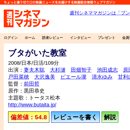
ログイン
ホーム
読者レビュー
インタビュー
プレゼント
会員
ブタがいた教室
2008/日本/日活/109分
出演：
妻夫木聡
大杉漣
田畑智子
池田成志
原
戸田菜穂
大沢逸美
ピエール瀧
清水ゆみ
甘利
監督：
前田哲
原作：黒田恭史
主題歌：トータス松本
http://www.butaita.jp/
偏差値：54.8
レビューを書く
解説