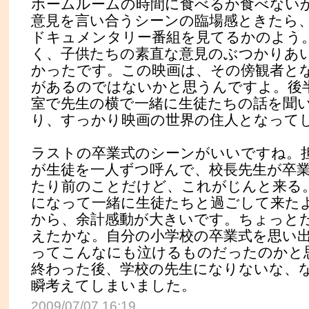
ホームルームの時間に食べるか食べない
意見を言い合うシーンの臨場感ときたら
ドキュメンタリー番組を見てるかのよう
く、子供たちの素直な意見のぶつかりあ
かったです。この映画は、その傍観者と
があるのではないかと思うんですよ。後
室で先生の横で一緒に生徒たちの話を聞
り、すっかり映画の世界の住人となって
ラストの卒業式のシーンがいいですね。
が生徒を一人ずつ呼んで、校長先生が卒
たり前のことだけど、これがじんと来る
になって一緒に生徒たちと過ごして来た
から、余計感動が大きいです。ちょっと
えたかな。自分の小学校の卒業式を思い
ってこんなにも泣けるものだったのかと
終わった後、学校の先生になりないな、
瞬考えてしまいました。
2009/07/07 16:19