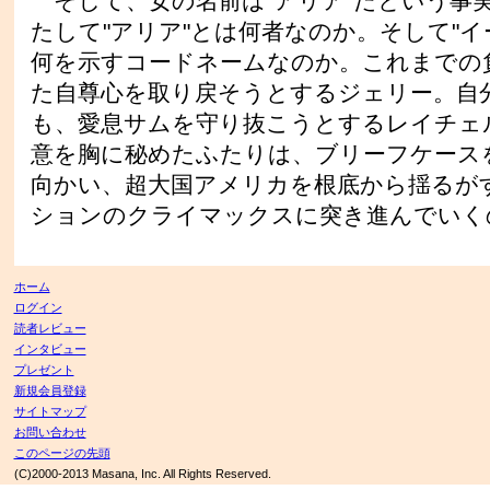
そして、女の名前は"アリア"だという事
たして"アリア"とは何者なのか。そして"イ
何を示すコードネームなのか。これまでの
た自尊心を取り戻そうとするジェリー。自
も、愛息サムを守り抜こうとするレイチェ
意を胸に秘めたふたりは、ブリーフケース
向かい、超大国アメリカを根底から揺るが
ションのクライマックスに突き進んでいくのだっ
ホーム
ログイン
読者レビュー
インタビュー
プレゼント
新規会員登録
サイトマップ
お問い合わせ
このページの先頭
(C)2000-2013 Masana, Inc. All Rights Reserved.