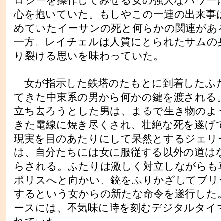
ロジーを操作してみせる女の強大なパワー
心を抱いていた。もしやこの一連の出来事
めていたイーサンの死と何らかの関連があ
一方、レイチェルは人質にとられたサムの
り裂ける思いを味わっていた。
女が指示した鉄塔のたもとに到着したふ
てきた中東系の男から何かの鍵を渡される
立ち去ろうとした男は、まるで生き物のよ
きた電線に焼き尽くされ、壮絶な死を遂げ
現実を目のあたりにして呆然とするジェリ
は、自分たちには女に服従する以外の道は
らされる。ふたりは激しく対立しながらも
ポリスへと向かい、銃をふりかざしてブリ
するという女からの新たな命令を遂行した
ースには、不気味に時を刻むデジタルタイ