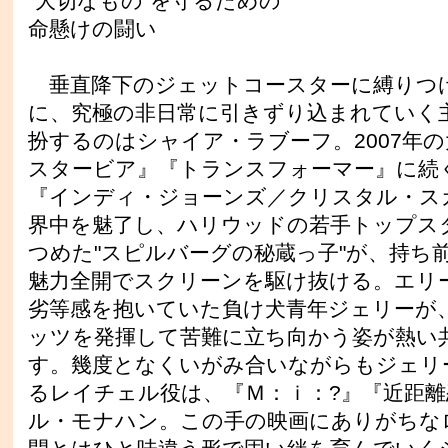
"大切なもの"を守るための
命懸けの闘い
垂直降下のジェットコースターに縛りつ
に、究極の非日常に引きずり込まれていく
扮するのはシャイア・ラブーフ。2007年
スタービア』『トランスフォーマー』に続
『インディ・ジョーンズ／クリスタル・ス
界中を魅了し、ハリウッドの若手トップス
つめた"スピルバーグの秘蔵っ子"が、持ち
魅力全開でスクリーンを駆け抜ける。エリ
劣等感を抱いていた負け犬青年ジェリーが
ッツを発揮して苦難に立ち向かう姿が熱い
す。幾度となくいがみ合いながらもジェリ
るレイチェル役は、『Ｍ：ｉ：?』『近距
ル・モナハン。この手の映画にありがちな