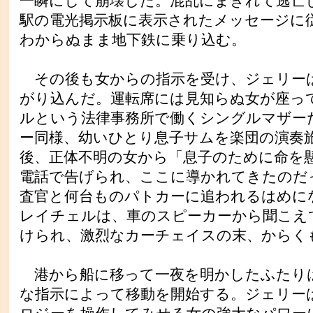
一瞬にして崩壊した。混乱にまぎれて逃亡
駅の電光掲示板に表示されたメッセージに
わからぬまま地下鉄に乗り込む。
その後も女からの指示を受け、ジェリー
がり込んだ。運転席には見知らぬ女が座っ
ルという法律事務所で働くシングルマザー
ー同様、幼いひとり息子サムを楽団の演奏
後、正体不明の女から「息子のために命を
電話で告げられ、ここに導かれてきたのだ
査官と何台ものパトカーに追われるはめに
レイチェルは、車のスピーカーから聞こえ
けられ、激烈なカーチェイスの末、からく
港から船に移って一夜を明かしたふたり
な指示によって移動を開始する。ジェリー