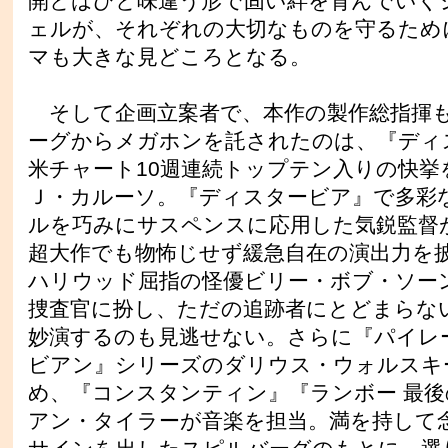
開とはひと味違う形で固い絆を育んでいく
ェルが、それぞれの大切なものを守るため
マも大きな見どころとなる。
そして企画立案者で、本作の製作総指揮
ーグからメガホンを託されたのは、『ディ
米チャート10週連続トップテン入りの快挙
Ｊ・カルーソ。『ディスタービア』で多彩
ルを巧みにサスペンスに応用した気鋭監督
超大作でも物怖じせず緩急自在の演出力を
ハリウッド屈指の怪優ビリー・ボブ・ソー
捜査官に扮し、ただの追跡者にとどまらな
妙演するのも見逃せない。さらに『パイレ
ビアン』シリーズのダリウス・ウォルスキ
め、『コンスタンティン』『ランボー 最
アン・タイラーが音楽を担当。満を持して