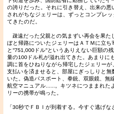
ト街道を歩み、国防総省に勤務していたイ
の誇りだった。それに引き替え、出来の悪
されがちなジェリーは、ずっとコンプレッ
てきたのだ。
疎遠だった父親との気まずい再会を果た
ぼと帰路についたジェリーはＡＴＭに立ち
と"751,000ドル"というありえない巨額
量の100ドル札が溢れ出てきた。あまりに
調に首をひねりながら帰宅したジェリーが
支払いを済ませると、部屋にぎっしりと無
いた。偽造パスポート、拳銃、双眼鏡、無
航空マニュアル......。キツネにつままれ
リーの携帯が鳴った。
「30秒でＦＢＩが到着する。今すぐ逃げな