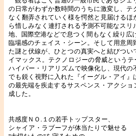
観る者はごく普通の一般市民であるジェ
の日常がわずか数時間のうちに激変し、テ
なく翻弄されていく様を愕然と見届けるほ
ら惜しみなく連打される予測不可能なスリ
地、国際空港などで息つく間もなく繰り広
臨場感のチェイス・シーン。そして用意周
た謎と伏線が、ひとつの真実へと結びつい
イマックス。テクノロジーの脅威というテ
ハイパー・リアリズムで映像化し、現代の
でも鋭く視野に入れた『イーグル・アイ』は
の最先端を疾走するサスペンス・アクショ
成した。
共感度ＮＯ.１の若手トップスター、
シャイア・ラブーフが体当たりで魅せる