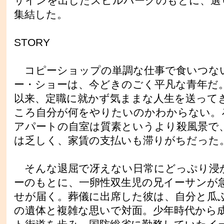
サインを出したスピルバーグのもとに、選
集結した。
STORY
コピーショップの単調な仕事で食いつな
ー・ショーは、今どきのごく平凡な青年だ
以来、定職に就かず気ままな人生を送って
ころ自分が何をやりたいのかわからない。
アパートの自室は質素というより殺風景で
は乏しく、家賃の支払いも滞りがちだった
そんな退屈で冴えない日常にどっぷり浸
ーのもとに、一卵性双生児の兄イーサンが
せが届く。葬儀に出席した彼は、自分と瓜
の遺体と複雑な思いで対面。少年時代から