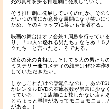
死の真相を探る推理劇に発展していく。
そう推理劇に発展していくのだか、その
がいつの間にか意外な展開になり笑いに
ため、そのギャップに笑いも倍増する。
映画の舞台はオフ会兼１周忌を行ってい
り、「12人の怒れる男たち」ならぬ「５
クたち」と言ったところである。
彼女の死の真相は…そして５人の男たち
ミステリー兼コメディの結末はぜひ本作
していただきたい。
しかしこれだけの話題作なのに、あのTSU
かレンタルDVDの在庫枚数が異常に少な
っている。（１店舗に１枚しかない店も
とちょっと事情があってモニョモニョ…
がある。）