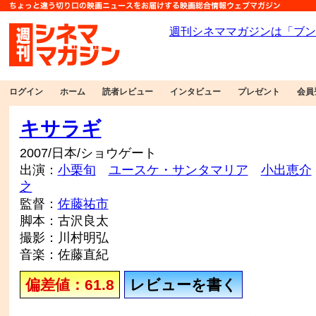
ログイン
ホーム
読者レビュー
インタビュー
プレゼント
会員
キサラギ
2007/日本/ショウゲート
出演：
小栗旬
ユースケ・サンタマリア
小出恵介
之
監督：
佐藤祐市
脚本：古沢良太
撮影：川村明弘
音楽：佐藤直紀
偏差値：61.8
レビューを書く