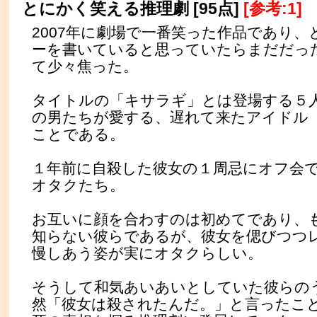
とにかく笑える推理劇 [95点]
[参考:1]
2007年に劇場で一番笑った作品であり
ーを書いていると思っていたらまだだっ
て少々焦った。
タイトルの「キサラギ」とは登場する５
の男たちが愛する、遅れて来たアイドル
ことである。
１年前に自殺した彼女の１周忌にオフ会
オタクたち。
お互いに顔を合わすのは初めてであり、
知らない彼らであるが、彼女を偲びつつ
慢しあう姿が実にオタクらしい。
そうして和気あいあいとしていた彼らの
然「彼女は殺されたんだ。」と言ったこ