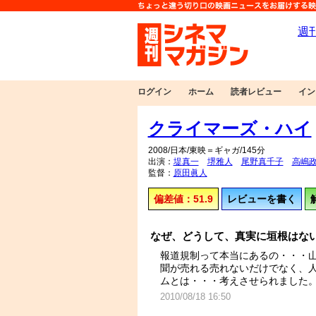
ログイン
ホーム
読者レビュー
イン
クライマーズ・ハイ
2008/日本/東映＝ギャガ/145分
出演：
堤真一
堺雅人
尾野真千子
高嶋
監督：
原田眞人
偏差値：51.9
レビューを書く
なぜ、どうして、真実に垣根はない！ 
報道規制って本当にあるの・・・
聞が売れる売れないだけでなく、
ムとは・・・考えさせられました
2010/08/18 16:50