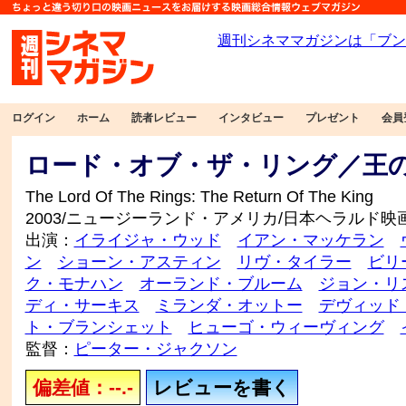
ログイン
ホーム
読者レビュー
インタビュー
プレゼント
会員
ロード・オブ・ザ・リング／王
The Lord Of The Rings: The Return Of The King
2003/ニュージーランド・アメリカ/日本ヘラルド映画
出演：
イライジャ・ウッド
イアン・マッケラン
ン
ショーン・アスティン
リヴ・タイラー
ビリ
ク・モナハン
オーランド・ブルーム
ジョン・リ
ディ・サーキス
ミランダ・オットー
デヴィッド
ト・ブランシェット
ヒューゴ・ウィーヴィング
監督：
ピーター・ジャクソン
偏差値：--.-
レビューを書く