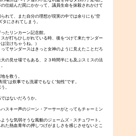
等の仕組んだ罠にかかって、議員生命を抹殺されかけて
られて、また自分の理想が現実の中では余りにも“空
ズタにされてしまう。
寄ったリンカーン記念館。
ミスが打ちひしがれている時、後をつけて来たサンダー
ンは泣けちゃうね。）
とってサンダースはきっと女神のように見えたことだろ
最大の見せ場でもある、２３時間半にも及ぶスミスの法
く。
窮地を救う。
現”は炊事でも洗濯でもなく“知性”です。
思う。
係ではないだろうか。
るハスキー声のジーン・アーサーがとってもチャーミン
るような気弱そうな風貌のジェームズ・スチュワート。
ふれた熱血青年の押しつげがましさを感じさせないとこ