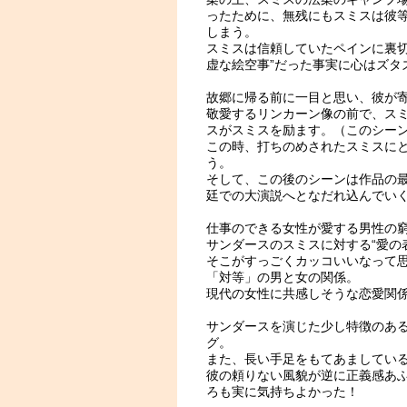
ったために、無残にもスミスは彼
しまう。
スミスは信頼していたペインに裏切
虚な絵空事”だった事実に心はズタ
故郷に帰る前に一目と思い、彼が
敬愛するリンカーン像の前で、ス
スがスミスを励ます。（このシー
この時、打ちのめされたスミスに
う。
そして、この後のシーンは作品の
廷での大演説へとなだれ込んでい
仕事のできる女性が愛する男性の
サンダースのスミスに対する“愛の表
そこがすっごくカッコいいなって
「対等」の男と女の関係。
現代の女性に共感しそうな恋愛関
サンダースを演じた少し特徴のあ
グ。
また、長い手足をもてあましてい
彼の頼りない風貌が逆に正義感あ
ろも実に気持ちよかった！