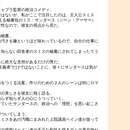
す
キャプラ監督の政治コメディ。
ではないが、私がここで注目したのは、主人公スミス
える秘書役のミス・サンダース（ジーン・アーサー）
女性なので、彼女の視点から見た。
治秘書。
の汚さを嫌というほど味わっているので、自分の仕事に
。
も知らない田舎者のスミスの秘書にされてしまったてう
ちに絶大な支持があるだけの男だ。
主義者”だけではないことに、徐々にサンダースは気が
場をつくる法案」作りのための２人のシーンは特にロマ
郷の美しさを彼女に熱く語る。
知らず知らず人の心にうつっていく。
けていたサンダースの、政治への「理想」を思い起こさ
がついてしまう。
スミスをあの汚職にまみれた上院議員ペイン達が放って
場の場所はペイン達の不正な利益を得るダムの予定地だ