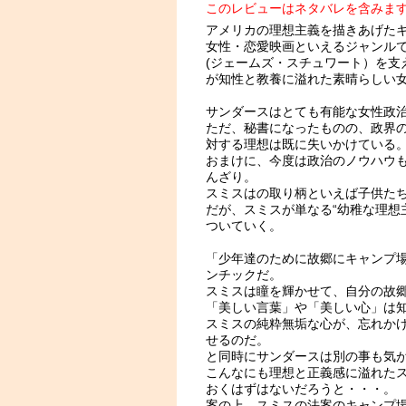
このレビューはネタバレを含みま
アメリカの理想主義を描きあげた
女性・恋愛映画といえるジャンル
(ジェームズ・スチュワート）を支
が知性と教養に溢れた素晴らしい
サンダースはとても有能な女性政
ただ、秘書になったものの、政界
対する理想は既に失いかけている
おまけに、今度は政治のノウハウ
んざり。
スミスはの取り柄といえば子供た
だが、スミスが単なる“幼稚な理想
ついていく。
「少年達のために故郷にキャンプ
ンチックだ。
スミスは瞳を輝かせて、自分の故
「美しい言葉」や「美しい心」は
スミスの純粋無垢な心が、忘れか
せるのだ。
と同時にサンダースは別の事も気
こんなにも理想と正義感に溢れた
おくはずはないだろうと・・・。
案の上、スミスの法案のキャンプ