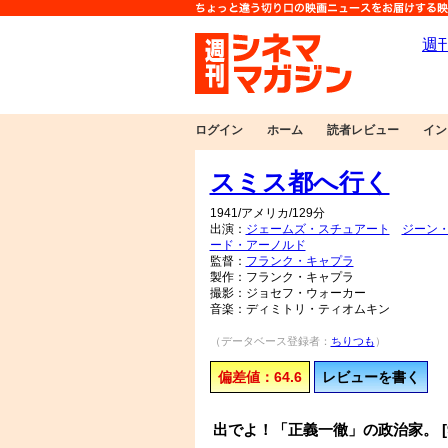
ログイン
ホーム
読者レビュー
イン
スミス都へ行く
1941/アメリカ/129分
出演：
ジェームズ・スチュアート
ジーン
ード・アーノルド
監督：
フランク・キャプラ
製作：フランク・キャプラ
撮影：ジョセフ・ウォーカー
音楽：ディミトリ・ティオムキン
（データベース登録者：
ちりつも
）
偏差値：64.6
レビューを書く
出でよ！「正義一徹」の政治家。 [9