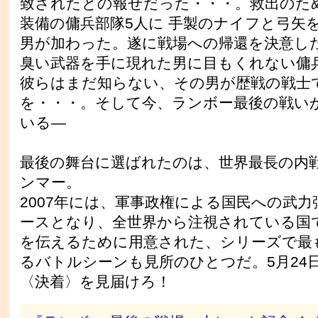
致されたとの報せだった・・・。救出のた
装備の傭兵部隊5人に 手製のナイフと弓矢
男が加わった。遂に戦場への帰還を決意し
臭い武器を手に現れた男に目もくれない傭
彼らはまだ知らない、その男が歴戦の戦士
を・・・。そして今、ランボー最後の戦い
いる―
最後の舞台に選ばれたのは、世界最長の内
ンマー。
2007年には、軍事政権による国民への武
ースとなり、全世界から注視されている国
を伝えるために用意された、シリーズで最
るバトルシーンも見所のひとつだ。5月24
〈決着〉を見届けろ！