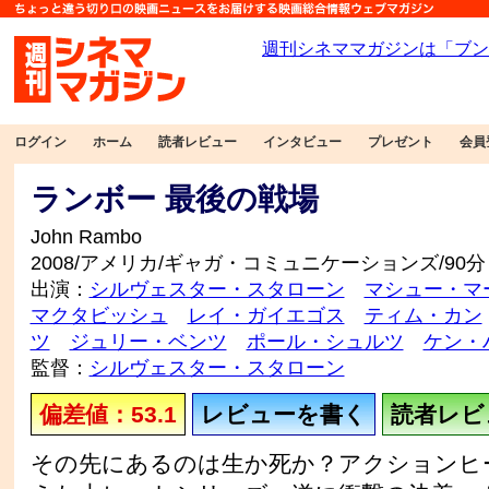
ログイン
ホーム
読者レビュー
インタビュー
プレゼント
会員
ランボー 最後の戦場
John Rambo
2008/アメリカ/ギャガ・コミュニケーションズ/90分
出演：
シルヴェスター・スタローン
マシュー・マ
マクタビッシュ
レイ・ガイエゴス
ティム・カン
ツ
ジュリー・ベンツ
ポール・シュルツ
ケン・
監督：
シルヴェスター・スタローン
偏差値：53.1
レビューを書く
読者レビュ
その先にあるのは生か死か？アクションヒ