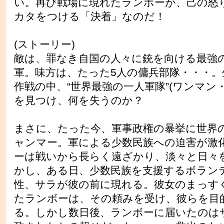
い。再び戦場に現れたランボーが、己の怒
カタをつける「決着」なのだ！
(ストーリー)
敵は、罪なき自国の人々に銃を向ける最強
軍。味方は、たった5人の傭兵部隊・・・。
作戦の中、“世界最強の一人軍隊”(ワンマン
を見つけ、何を失うのか？
まさに、たった今、軍事政権の暴挙に世界
ャンマー。軍による少数民族への迫害が激
ーは戦いから長らく遠ざかり、淡々と日々
かし、ある日、少数民族を支援するボラン
性、サラが彼の前に現れる。彼女のまっす
たランボーは、その頼みを受け、彼らを目
る。しかし数日後、ランボーに届いたのは