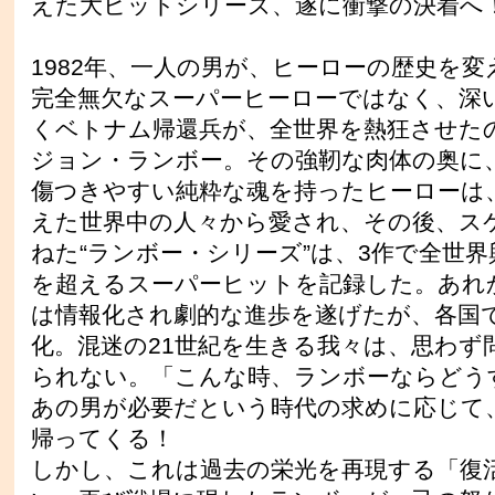
えた大ヒットシリーズ、遂に衝撃の決着へ
1982年、一人の男が、ヒーローの歴史を
完全無欠なスーパーヒーローではなく、深
くベトナム帰還兵が、全世界を熱狂させた
ジョン・ランボー。その強靭な肉体の奥に
傷つきやすい純粋な魂を持ったヒーローは
えた世界中の人々から愛され、その後、ス
ねた“ランボー・シリーズ”は、3作で全世界
を超えるスーパーヒットを記録した。あれか
は情報化され劇的な進歩を遂げたが、各国
化。混迷の21世紀を生きる我々は、思わず
られない。「こんな時、ランボーならどう
あの男が必要だという時代の求めに応じて
帰ってくる！
しかし、これは過去の栄光を再現する「復