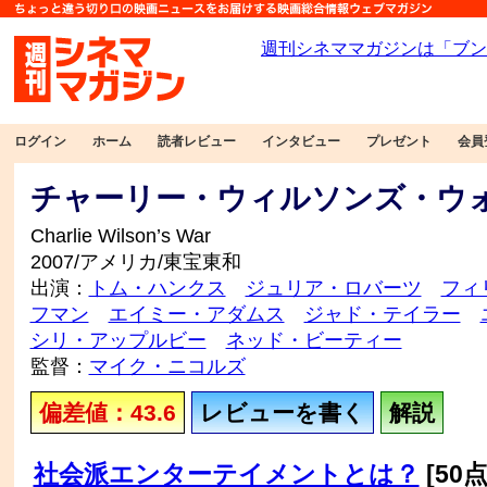
ログイン
ホーム
読者レビュー
インタビュー
プレゼント
会員
チャーリー・ウィルソンズ・ウ
Charlie Wilson’s War
2007/アメリカ/東宝東和
出演：
トム・ハンクス
ジュリア・ロバーツ
フィ
フマン
エイミー・アダムス
ジャド・テイラー
シリ・アップルビー
ネッド・ビーティー
監督：
マイク・ニコルズ
偏差値：43.6
レビューを書く
解説
社会派エンターテイメントとは？
[50点