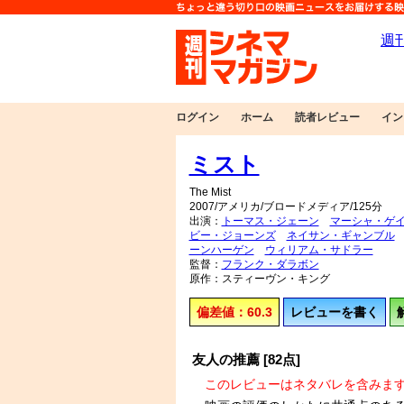
ログイン
ホーム
読者レビュー
イン
ミスト
The Mist
2007/アメリカ/ブロードメディア/125分
出演：
トーマス・ジェーン
マーシャ・ゲ
ビー・ジョーンズ
ネイサン・ギャンブル
ーンハーゲン
ウィリアム・サドラー
監督：
フランク・ダラボン
原作：スティーヴン・キング
偏差値：60.3
レビューを書く
友人の推薦 [82点]
このレビューはネタバレを含みま