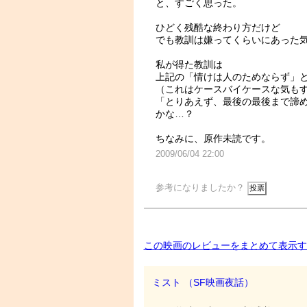
と、すごく思った。
ひどく残酷な終わり方だけど
でも教訓は嫌ってくらいにあった
私が得た教訓は
上記の「情けは人のためならず」
（これはケースバイケースな気も
「とりあえず、最後の最後まで諦
かな…？
ちなみに、原作未読です。
2009/06/04 22:00
参考になりましたか？
この映画のレビューをまとめて表示す
ミスト （SF映画夜話）