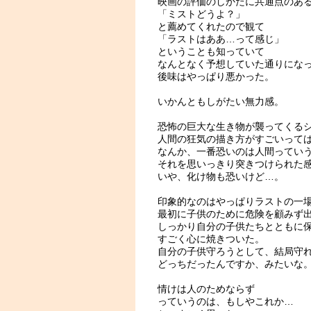
映画の評価のしかたに共通点のあ
「ミストどうよ？」
と薦めてくれたので観て
「ラストはああ…って感じ」
ということも知っていて
なんとなく予想していた通りにな
後味はやっぱり悪かった。
いかんともしがたい無力感。
恐怖の巨大な生き物が襲ってくる
人間の狂気の描き方がすごいって
なんか、一番恐いのは人間ってい
それを思いっきり突きつけられた
いや、化け物も恐いけど…。
印象的なのはやっぱりラストの一
最初に子供のために危険を顧みず
しっかり自分の子供たちとともに
すごく心に焼きついた。
自分の子供守ろうとして、結局守
どっちだったんですか、みたいな
情けは人のためならず
っていうのは、もしやこれか…