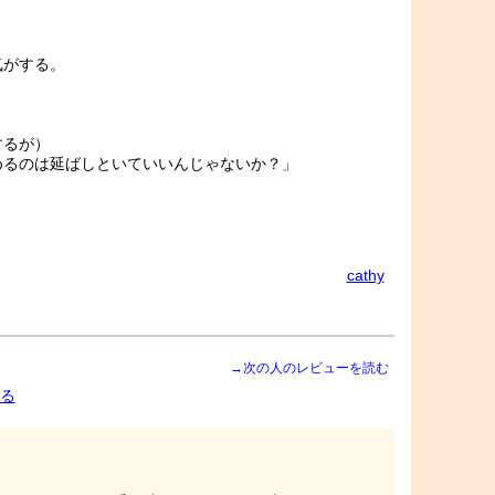
気がする。
と
するが）
めるのは延ばしといていいんじゃないか？」
cathy
→次の人のレビューを読む
る