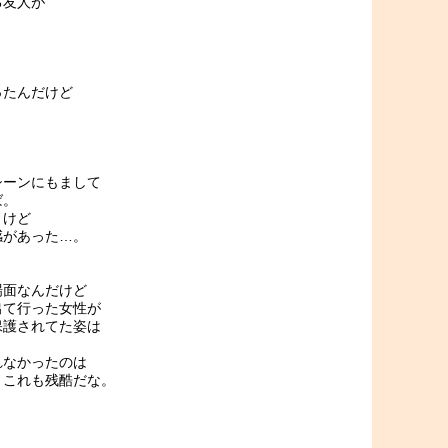
る友人が
ったんだけど
シーンにもまして
ば。
うけど
感があった…。
場面なんだけど
出て行った女性が
保護されてた姿は
れなかったのは
。これも残酷だな。