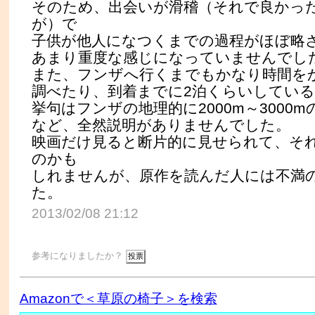
そのため、出会いが滑稽（それで良かっ
が）で
子供が他人になつくまでの過程がほぼ略
あまり重度な感じになっていませんでし
また、フンザへ行くまでもかなり時間を
調べたり、到着までに2泊くらいしてい
挙句はフンザの地理的に2000m～3000
など、全然説明がありませんでした。
映画だけ見ると断片的に見せられて、そ
のかも
しれませんが、原作を読んだ人には不満
た。
2013/02/08 21:12
参考になりましたか？
Amazonで＜草原の椅子＞を検索