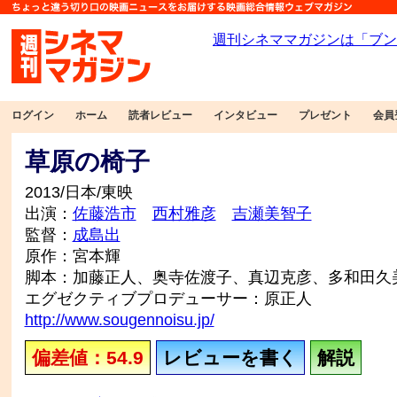
ログイン
ホーム
読者レビュー
インタビュー
プレゼント
会員
草原の椅子
2013/日本/東映
出演：
佐藤浩市
西村雅彦
吉瀬美智子
監督：
成島出
原作：宮本輝
脚本：加藤正人、奥寺佐渡子、真辺克彦、多和田久
エグゼクティブプロデューサー：原正人
http://www.sougennoisu.jp/
偏差値：54.9
レビューを書く
解説