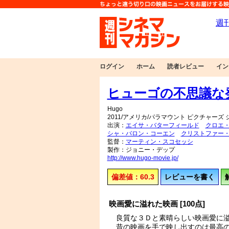
ログイン
ホーム
読者レビュー
イン
ヒューゴの不思議な
Hugo
2011/アメリカ/パラマウント ピクチャーズ
出演：
エイサ・バターフィールド
クロエ
シャ・バロン・コーエン
クリストファー
監督：
マーティン・スコセッシ
製作：ジョニー・デップ
http://www.hugo-movie.jp/
偏差値：60.3
レビューを書く
映画愛に溢れた映画 [100点]
良質な３Ｄと素晴らしい映画愛に
昔の映画を手で映し出すのは最高