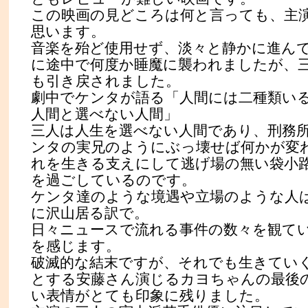
この映画の見どころは何と言っても、主
思います。
音楽を殆ど使用せず、淡々と静かに進ん
に途中で何度か睡魔に襲われましたが、
も引き戻されました。
劇中でケンタが語る「人間には二種類い
人間と選べない人間」
三人は人生を選べない人間であり、刑務
ンタの実兄のようにぶっ壊せば何かが変
れを生きる支えにして逃げ場の無い袋小
を過ごしているのです。
ケンタ達のような境遇や立場のような人
に沢山居る訳で。
日々ニュースで流れる事件の数々を観て
を感じます。
破滅的な結末ですが、それでも生きてい
とする安藤さん演じるカヨちゃんの最後
い表情がとても印象に残りました。