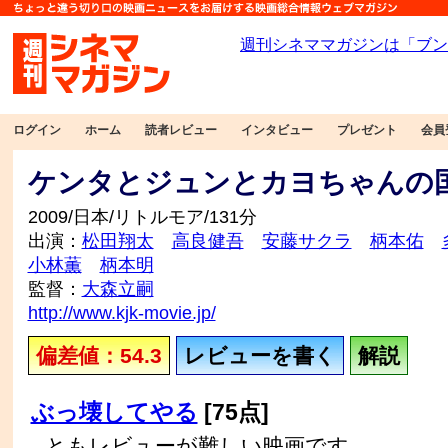
ログイン
ホーム
読者レビュー
インタビュー
プレゼント
会員
ケンタとジュンとカヨちゃんの
2009/日本/リトルモア/131分
出演：
松田翔太
高良健吾
安藤サクラ
柄本佑
小林薫
柄本明
監督：
大森立嗣
http://www.kjk-movie.jp/
偏差値：54.3
レビューを書く
解説
ぶっ壊してやる
[75点]
ともレビューが難しい映画です。