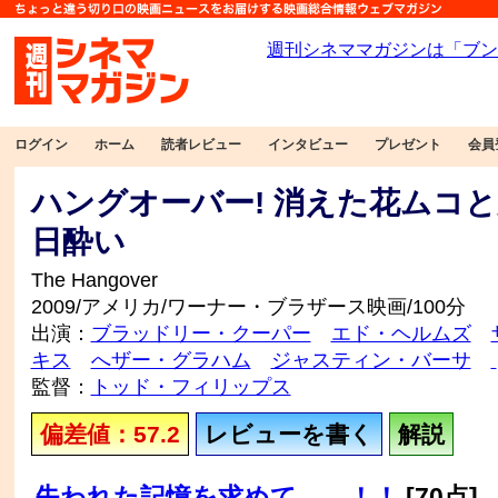
ログイン
ホーム
読者レビュー
インタビュー
プレゼント
会員
ハングオーバー! 消えた花ムコ
日酔い
The Hangover
2009/アメリカ/ワーナー・ブラザース映画/100分
出演：
ブラッドリー・クーパー
エド・ヘルムズ
キス
へザー・グラハム
ジャスティン・バーサ
監督：
トッド・フィリップス
偏差値：57.2
レビューを書く
解説
失われた記憶を求めて……！！
[70点]