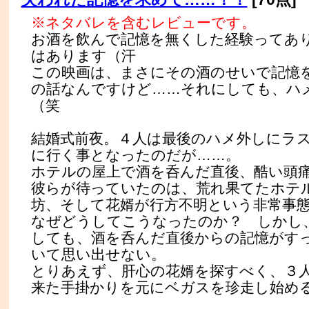
※ネタバレを含むレビューです。
お酒を飲んで記憶を無くした経験ってあ
はあります（汗
この映画は、まさにその酒のせいで記憶
の話なんですけど……それにしても、ハ
（笑
結婚式前夜。４人は最後のハメ外しにラ
に行く事となったのだが……。
ホテルの屋上で酒を呑んだ直後、酷い頭
彼らが待っていたのは、荒れ果てたホテ
坊、そして花婿が行方不明という非常事
なぜどうしてこうなったのか？ しかし
しても、酒を呑んだ直後からの記憶がす
いて思い出せない。
とりあえず、肝心の花婿を探すべく、３
来た手掛かりを元にベガスを珍走し始め