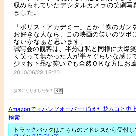
収められていたデシタルカメラの笑劇写
ました。
「ポリス・アカデミー」とか「裸のガン
お好きな人なら、この映画の笑いのツボ
ないかなぁと思います。
試写会の観客は、半分は私と同様に大爆
く笑って無かった人が半々ぐらいな感じ
少々お下品な笑いでも全然ＯＫな方にお
2010/06/28 15:20
参考になりましたか？
Amazonで＜ハングオーバー! 消えた花ムコと
検索
トラックバックはこちらのアドレスから受付し
クバックについて