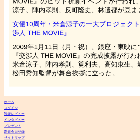
MOVIE』のヒット祈願イベントが行われ
涼子、陣内孝則、反町隆史、林遣都が豆ま
女優10周年・米倉涼子の一大プロジェク
渉人 THE MOVIE』
2009年1月11日（月・祝）、銀座・東映に
『交渉人 THE MOVIE』の完成披露が行わ
米倉涼子、陣内孝則、筧利夫、高知東生、
松田秀知監督が舞台挨拶に立った。
ホーム
ログイン
読者レビュー
インタビュー
プレゼント
新規会員登録
サイトマップ