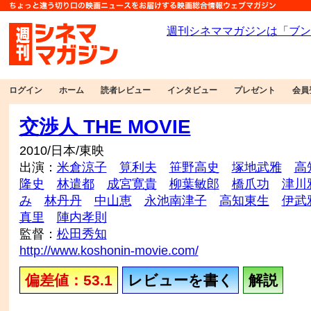
ログイン
ホーム
読者レビュー
インタビュー
プレゼント
会員
交渉人 THE MOVIE
2010/日本/東映
出演：
米倉涼子
筧利夫
笹野高史
塚地武雅
高
隆史
林遣都
成宮寛貴
柳葉敏郎
橋爪功
津川
み
林丹丹
中山恵
永池南津子
高知東生
伊武
真里
陣内孝則
監督：
松田秀知
http://www.koshonin-movie.com/
偏差値：53.1
レビューを書く
解説