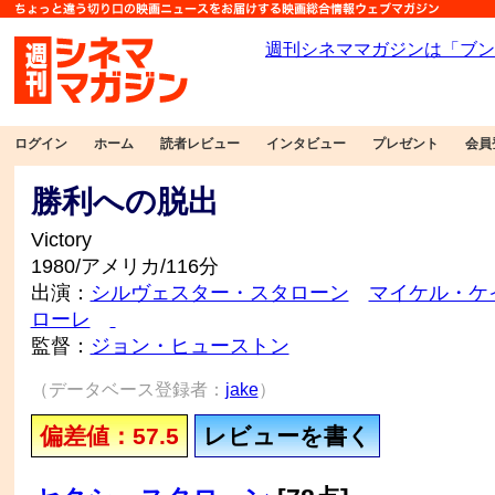
ログイン
ホーム
読者レビュー
インタビュー
プレゼント
会員
勝利への脱出
Victory
1980/アメリカ/116分
出演：
シルヴェスター・スタローン
マイケル・ケ
ローレ
監督：
ジョン・ヒューストン
（データベース登録者：
jake
）
偏差値：57.5
レビューを書く