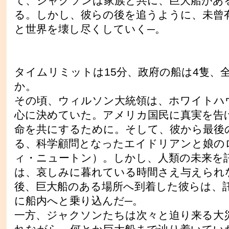
て、ジャクソンは家族と共に、巨大船があ
る。しかし、彼らの後を追うように、未曾
と世界を壊し尽くしていく─。
タイムリミットは15分、政府の船は4隻、
か。
その頃、ウィルソン大統領は、ホワイトハ
心に決めていた。アメリカ国民に真実を告
命を共にするために。そして、彼から最後
る、科学顧問となったエイドリアンと娘の
ィ・ニュートン）。しかし、人類の未来を
は、哀しみに暮れている時間さえ与えられ
後、巨大船のある場所へ到着した彼らは、
に船内へと乗り込んだ─。
一方、ジャクソンたちは次々と迫り来る大