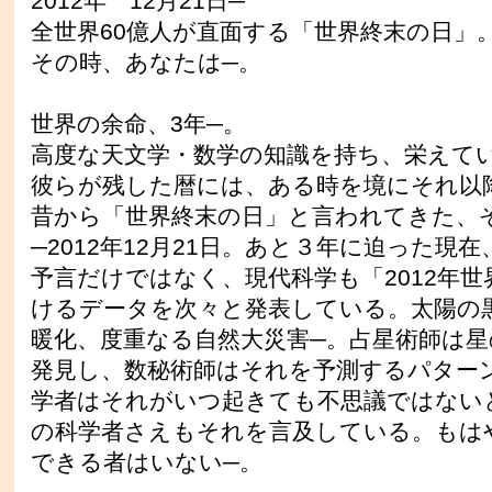
2012年 12月21日─
全世界60億人が直面する「世界終末の日」
その時、あなたは─。
世界の余命、3年─。
高度な天文学・数学の知識を持ち、栄えて
彼らが残した暦には、ある時を境にそれ以
昔から「世界終末の日」と言われてきた、
─2012年12月21日。あと３年に迫った現
予言だけではなく、現代科学も「2012年
けるデータを次々と発表している。太陽の
暖化、度重なる自然大災害─。占星術師は
発見し、数秘術師はそれを予測するパター
学者はそれがいつ起きても不思議ではない
の科学者さえもそれを言及している。もは
できる者はいない─。