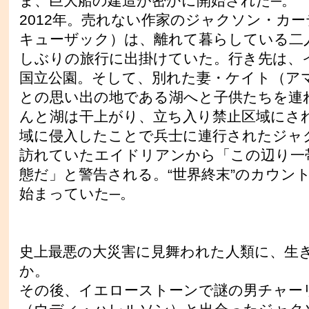
ま、巨大船の建造が密かに開始された─。
2012年。売れない作家のジャクソン・カ
キューザック）は、離れて暮らしている二
しぶりの旅行に出掛けていた。行き先は、
国立公園。そして、別れた妻・ケイト（ア
との思い出の地である湖へと子供たちを連
んと湖は干上がり、立ち入り禁止区域にさ
域に侵入したことで兵士に連行されたジャ
訪れていたエイドリアンから「この辺り一
態だ」と警告される。“世界終末”のカウン
始まっていた─。
史上最悪の大災害に見舞われた人類に、生
か。
その後、イエローストーンで謎の男チャー