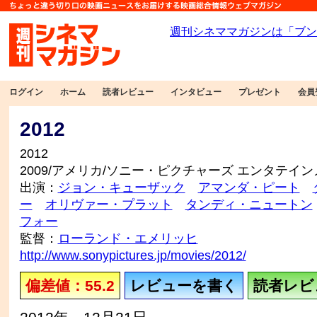
ログイン
ホーム
読者レビュー
インタビュー
プレゼント
会員
2012
2012
2009/アメリカ/ソニー・ピクチャーズ エンタテイ
出演：
ジョン・キューザック
アマンダ・ピート
ー
オリヴァー・プラット
タンディ・ニュートン
フォー
監督：
ローランド・エメリッヒ
http://www.sonypictures.jp/movies/2012/
偏差値：55.2
レビューを書く
読者レビュ