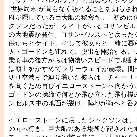
（ウディ・ハレルソン）と出会ったジャク
“世界終末”が間もなく訪れることを知らさ
府が隠している巨大船の秘密も…。初めは
クソンだったが、ケイトがいるロサンゼル
の大地震が発生。ロサンゼルスへと戻った
供たちとケイト、そして彼女らと一緒に暮
人・ゴードンも連れて、脱出を開始する。
乗る車の後方からは物凄いスピードで地割
は頭上をかすめてフリーウェイが崩壊。間
切り空港まで辿り着いた彼らは、チャーリ
を聞くため再びイエローストーンへ向かう
ゴードンの操縦で何とか飛び立った飛行機
ンゼルス中の地面が裂け、陸地が海へと呑
─。
イエローストーンに戻ったジャクソンは、
の元へ行き、巨大船のある場所が記された