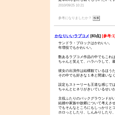
2010/09/25 10:21
参考になりましたか？
かなりいいラブコメ
[83点]
[参考:1
サンドラ・ブロックはかわいい。
年増役でもかわいい。
数あるラブコメ作品の中でもこれ
ちゃんと笑えて、ハラハラして、
彼女の出演作は結構観ているほう
その中でも好きな１本と間違いな
設定もストーリーも王道な感じで
ちゃんとヒネリがきいているせい
主役ふたりのバックグラウンドが
結婚や家族や故郷について考えさ
でもそんなところにもしっかりと
ホロっとしたり、しんみりしたり