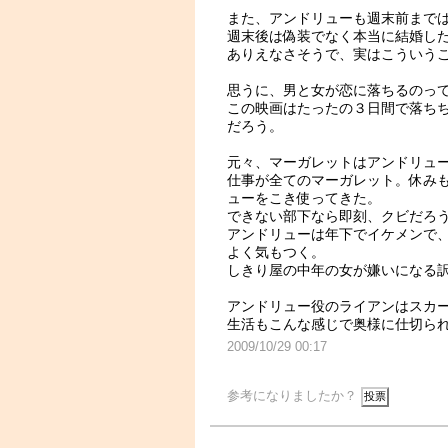
また、アンドリューも週末前まで
週末後は偽装でなく本当に結婚し
ありえなさそうで、実はこういう
思うに、男と女が恋に落ちるのっ
この映画はたったの３日間で落ち
だろう。
元々、マーガレットはアンドリュ
仕事が全てのマーガレット。休み
ューをこき使ってきた。
できない部下なら即刻、クビだろ
アンドリューは年下でイケメンで
よく気もつく。
しきり屋の中年の女が嫌いになる
アンドリュー役のライアンはスカー
生活もこんな感じで奥様に仕切ら
2009/10/29 00:17
参考になりましたか？