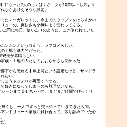
目になった2人のちぐはぐさ、女が10歳以上も男より
時代ならありえそうな設定。
かったマーガレットに、今までのウップンをはらすかの
ドリューの、爽快さも小気味よく伝わってくる。
怖い上司に毎日、使い走りのように、こき使われていた
のボンボンという設定も、ラブコメらしい。
然の土地も魅力的だった。
景観美が素晴らしい。
の家族・土地の人たちのおおらかさも良かった。
で部下から恐れる中年上司という設定だけど、サンドラ
られない。
けっこうドジぶりが可愛くうつる。
って好きになってしまうのも無理ないかも。
ドシーンまで見せちゃって、まだまだ綺麗でびっくり
を無くし、一人でずっと突っ張って生きてきた人間。
いアンドリューの家族に触れ合って、張り詰めていた心
た。
ンだ。