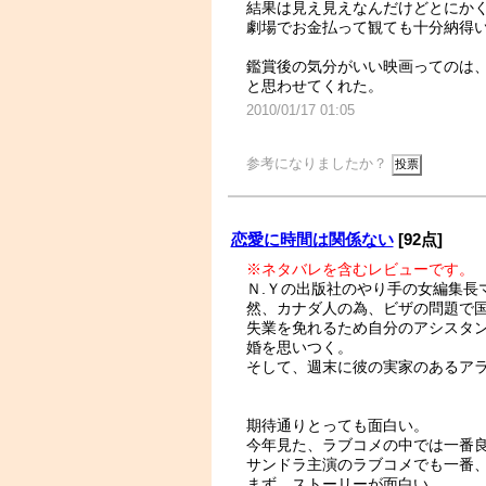
結果は見え見えなんだけどとにか
劇場でお金払って観ても十分納得
鑑賞後の気分がいい映画ってのは
と思わせてくれた。
2010/01/17 01:05
参考になりましたか？
恋愛に時間は関係ない
[92点]
※ネタバレを含むレビューです。
Ｎ.Ｙの出版社のやり手の女編集長
然、カナダ人の為、ビザの問題で
失業を免れるため自分のアシスタ
婚を思いつく。
そして、週末に彼の実家のあるア
期待通りとっても面白い。
今年見た、ラブコメの中では一番
サンドラ主演のラブコメでも一番
まず、ストーリーが面白い。