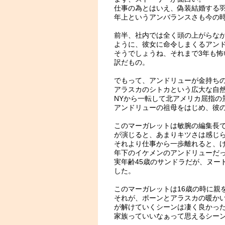
仕事の為とはいえ、偽装結婚する羽
年上というアンバランスさも今の
前半、社内では全く頭の上がらな
ように、彼女に命令しまくるアン
そうでしょうね、それまで3年も
訳だもの。
でもって、アンドリューが金持ち
アラスカのシトカという広大な自
NYから一転して北アメリカ屈指の
アンドリューの祖母をはじめ、彼
このマーガレットは敏腕の編集長
が演じると、あまりキツさは感じ
それより仕事から一歩離れると、
年下のイケメンのアンドリューだ
実年齢45歳のサンドラだが、ヌー
した。
このマーガレットは16歳の時に親
それが、ポーンとアラスカの暖か
が解けていくシーンは凄く良かっ
家族っていいなぁって思えるシー