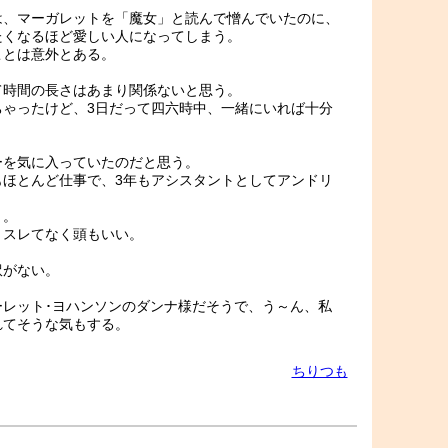
は、マーガレットを「魔女」と読んで憎んでいたのに、
たくなるほど愛しい人になってしまう。
ことは意外とある。
て時間の長さはあまり関係ないと思う。
ちゃったけど、3日だって四六時中、一緒にいれば十分
ーを気に入っていたのだと思う。
もほとんど仕事で、3年もアシスタントとしてアンドリ
う。
、スレてなく頭もいい。
訳がない。
レット･ヨハンソンのダンナ様だそうで、う～ん、私
れてそうな気もする。
ちりつも