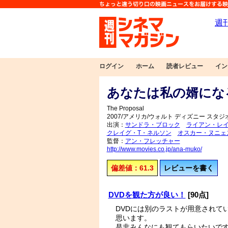
ログイン
ホーム
読者レビュー
イン
あなたは私の婿にな
The Proposal
2007/アメリカ/ウォルト ディズニー スタジ
出演：
サンドラ・ブロック
ライアン・レ
クレイグ・T・ネルソン
オスカー・ヌニェ
監督：
アン・フレッチャー
http://www.movies.co.jp/ana-muko/
偏差値：61.3
レビューを書く
DVDを観た方が良い！
[90点]
DVDには別のラストが用意されて
思います。
是非みんなにも観てもらいたいで