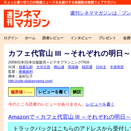
ログイン
ホーム
読者レビュー
インタビュー
プレゼント
会員
カフェ代官山 III ～それぞれの明日～
2009/日本/日本出版販売＝ビデオプランニング/76分
出演：
相葉弘樹
大河元気
桐山漣
馬場徹
桜田通
日向丈
中原和宏
監督：
東條政利
脚本：金杉弘子
http://cafe-daikanyama.com/
偏差値：--.-
レビューを書く
解説
今のところ読者のレビューがありません。
レビューを書く
Amazonで＜カフェ代官山 III ～それぞれの明日
トラックバックはこちらのアドレスから受付し