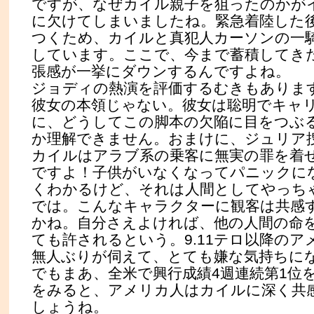
ですが、なぜカイル親子を狙ったのかが
に欠けてしまいましたね。緊急着陸した
つくため、カイルと真犯人カーソンの一
しています。ここで、今まで蓄積してき
張感が一挙にダウンするんですよね。
ジョディの熱演を評価するむきもありま
彼女の本領じゃない。彼女は聡明でキャ
に、どうしてこの脚本の欠陥に目をつぶ
か理解できません。おまけに、ジュリア
カイルはアラブ系の乗客に無実の罪を着
ですよ！子供がいなくなってパニックに
くわかるけど、それは人間としてやっち
では。こんなキャラクターに観客は共感
かね。自分さえよければ、他の人間の命
ても許されるという。9.11テロ以降のア
無人ぶりが伺えて、とても嫌な気持ちに
でもまあ、全米で興行成績4週連続第1位
をみると、アメリカ人はカイルに深く共
しょうね。