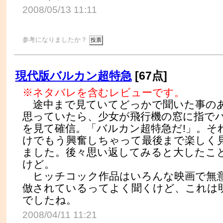
2008/05/13 11:11
参考になりましたか？
現代版バルカン超特急
[67点]
※ネタバレを含むレビューです。
途中まで見ていてどっかで聞いた事の
思っていたら、少女が飛行機の窓に指で
を見て確信。「バルカン超特急だ!」。そ
けでもう興奮しちゃって最後まで楽しく
ました。後々思い返してみると大したこ
けど。
ヒッチコック作品はいろんな映画で無
倣されているってよく聞くけど、これは
でしたね。
2008/04/11 11:21