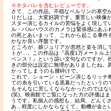
※ネタバレを含むレビューです。
さて、この作品。不穏なベルリンの寒空
りだしは、大変好調です。重苦しい映像
スター演じるカイルの苦悩をよく現して
ル・バルハウスのカメラは緊張感にあふ
の死とあいまって、これから起こる事件
かなか良い序盤です。
ところが、娘ジュリアが忽然と姿を消し
トが…。この作品は『高度1万メートル上
ペンス！』という謳い文句なのですが、
きの部分は設定に無理がありましたね。
かってしまうのも腰砕けで。
これで、ショーン・ビーン演じるリッチ
ての糸を引いている黒幕だったというの
もそんなに苦しくならなかったのではな
(笑)。映画館でご覧になった方の評価は
うです。私個人の感想も、結局、どんく
あ…程度にしかならなくて。動機が金と