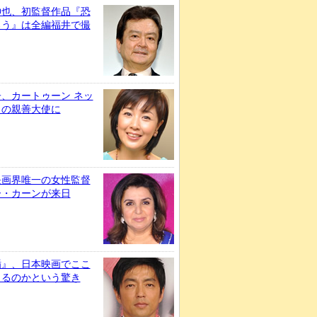
伸也、初監督作品『恐
ろう』は全編福井で撮
、カートゥーン ネッ
クの親善大使に
映画界唯一の女性監督
ー・カーンが来日
楯』、日本映画でここ
きるのかという驚き