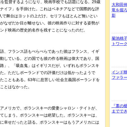
画を監督するようになり、映画学校でも話題になる。29歳
大和田
ナイフ」を手掛けた。これはベネチアなどで国際的な評
竜を掘
影
人で舞台はヨットの上だけ、セリフもほとんど無いとい
がなぜだか目が離せない。彼の映画作りに対する姿勢が
ンド映画の歴史的名作を残すことになったのだ。
菊池桃子
トワー
語、フランス語もぺらぺらであった彼はフランス、イギ
動している。どの国でも彼の作る映画は偉大であり、国
路」、「吸血鬼」はイギリスだが、いずれもポランスキ
インド
た。ただしポーランドでの評価だけは低かったようで
ファラ
たこともある。63年に息苦しい社会主義国ポーランドを
ことはなかった。
『藁の
アメリカで、ポランスキーの愛妻シャロン・テイトが、
までで
てしまう。ポランスキーは絶望した。ポランスキーは、
に幸せだったと語る。ポランスキーはもうアメリカには