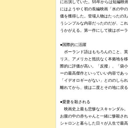
に出演していた。55年からは短編映
にはようやく初の長編映画「水の中の
価を獲得した。登場人物はたったの3
うシンプルな内容だったのだが、これ
うかがえる。第一作にして彼はポーラ
●国際的に活躍
ポーランド語はもちろんのこと、英
リス、アメリカと抵抗なく本拠地を移
際的に評価が高い。「反撥」、「袋小
ーの最高傑作といっていい内容であっ
「イデオロギーがない」とののしられ
離れてから、彼は二度とその地に戻る
●愛妻を殺される
映画史上最も悲惨なスキャンダル。
お腹の中の赤ちゃんと一緒に惨殺され
シャロンと暮らした日々が人生で最高