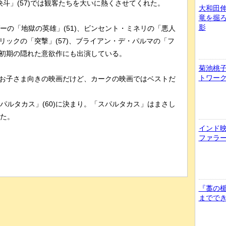
斗」(57)では観客たちを大いに熱くさせてくれた。
大和田
竜を掘
影
の「地獄の英雄」(51)、ビンセント・ミネリの「悪人
ブリックの「突撃」(57)、ブライアン・デ・パルマの「フ
の初期の隠れた意欲作にも出演している。
菊池桃子
トワー
。お子さま向きの映画だけど、カークの映画ではベストだ
ルタカス」(60)に決まり。「スパルタカス」はまさし
た。
インド
ファラ
『藁の
までで