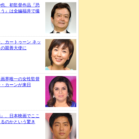
伸也、初監督作品『恐
ろう』は全編福井で撮
、カートゥーン ネッ
クの親善大使に
映画界唯一の女性監督
ー・カーンが来日
楯』、日本映画でここ
きるのかという驚き