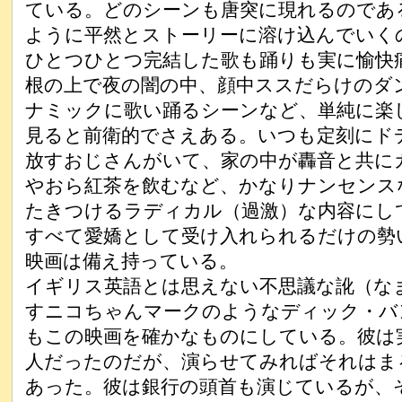
ている。どのシーンも唐突に現れるのであ
ように平然とストーリーに溶け込んでいく
ひとつひとつ完結した歌も踊りも実に愉快
根の上で夜の闇の中、顔中ススだらけのダ
ナミックに歌い踊るシーンなど、単純に楽
見ると前衛的でさえある。いつも定刻にド
放すおじさんがいて、家の中が轟音と共に
やおら紅茶を飲むなど、かなりナンセンス
たきつけるラディカル（過激）な内容にし
すべて愛嬌として受け入れられるだけの勢
映画は備え持っている。
イギリス英語とは思えない不思議な訛（な
すニコちゃんマークのようなディック・バ
もこの映画を確かなものにしている。彼は
人だったのだが、演らせてみればそれはま
あった。彼は銀行の頭首も演じているが、