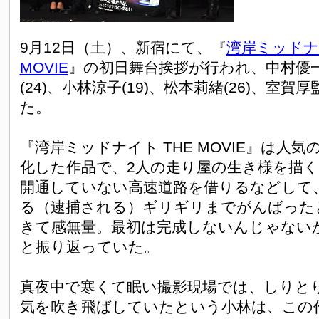
9月12日（土）、新宿にて、『
湾岸ミッドナイ
MOVIE
』の初日舞台挨拶が行われ、中村優一(
(24)、小林涼子(19)、松本莉緒(26)、室賀厚
た。
『湾岸ミッドナイト THE MOVIE』は人
化した作品で、2人の走り屋の生き様を描
開通していない高速道路を借りるなどして
る（逮捕される）ギリギリまでがんばった
きて感無量。最初は完成しないんじゃない
と振り返っていた。
真夜中で寒くて眠い撮影現場では、しりと
気を吹き飛ばしていたという小林は、この