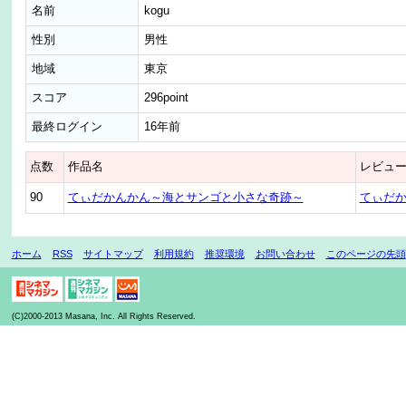
名前
kogu
性別
男性
地域
東京
スコア
296point
最終ログイン
16年前
点数
作品名
レビュ
90
てぃだかんかん～海とサンゴと小さな奇跡～
てぃだ
ホーム
RSS
サイトマップ
利用規約
推奨環境
お問い合わせ
このページの先頭
(C)2000-2013 Masana, Inc. All Rights Reserved.