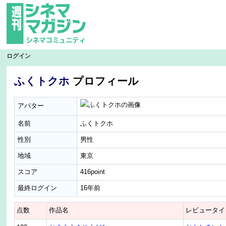
ログイン
ふくトクホ
プロフィール
アバター
名前
ふくトクホ
性別
男性
地域
東京
スコア
416point
最終ログイン
16年前
点数
作品名
レビュータイ