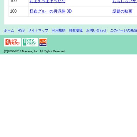
100
おまえうまそうだな
おもしろいか
100
怪盗グルーの月泥棒 3D
話題の映画
ホーム
RSS
サイトマップ
利用規約
推奨環境
お問い合わせ
このページの先頭
(C)2000-2013 Masana, Inc. All Rights Reserved.