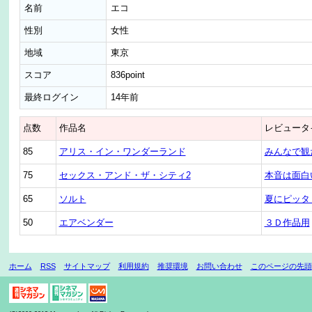
名前
エコ
性別
女性
地域
東京
スコア
836point
最終ログイン
14年前
点数
作品名
レビュータ
85
アリス・イン・ワンダーランド
みんなで観
75
セックス・アンド・ザ・シティ2
本音は面白
65
ソルト
夏にピッタ
50
エアベンダー
３Ｄ作品用
ホーム
RSS
サイトマップ
利用規約
推奨環境
お問い合わせ
このページの先頭