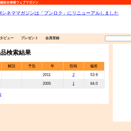
タビュー
プレゼント
会員登録
品検索結果
解説
予告
年
投稿
偏差
2011
2
53.9
2005
1
64.0
索