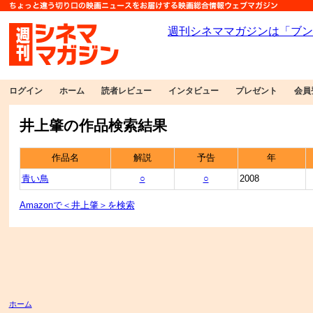
ログイン
ホーム
読者レビュー
インタビュー
プレゼント
会員
井上肇の作品検索結果
作品名
解説
予告
年
青い鳥
○
○
2008
Amazonで＜井上肇＞を検索
ホーム