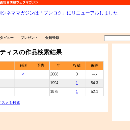
タビュー
プレゼント
会員登録
ティスの作品検索結果
解説
予告
年
投稿
偏差
○
2008
0
--.-
1994
1
54.3
1978
1
52.1
ィス＞を検索