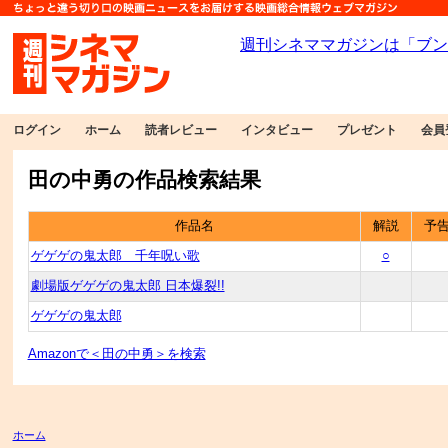
ログイン
ホーム
読者レビュー
インタビュー
プレゼント
会員
田の中勇の作品検索結果
作品名
解説
予
ゲゲゲの鬼太郎 千年呪い歌
○
劇場版ゲゲゲの鬼太郎 日本爆裂!!
ゲゲゲの鬼太郎
Amazonで＜田の中勇＞を検索
ホーム