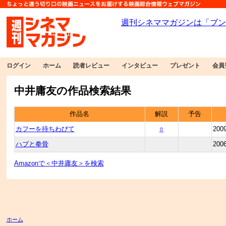
ログイン
ホーム
読者レビュー
インタビュー
プレゼント
会員
中井庸友の作品検索結果
作品名
解説
予告
カフーを待ちわびて
○
200
ハブと拳骨
200
Amazonで＜中井庸友＞を検索
ホーム