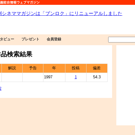
タビュー
プレゼント
会員登録
品検索結果
解説
予告
年
投稿
偏差
1997
1
54.3
索