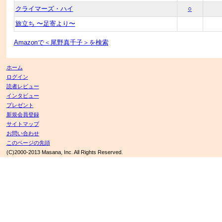
クライマーズ・ハイ
○
旅立ち 〜足寄より〜
Amazonで＜尾野真千子＞を検索
ホーム
ログイン
読者レビュー
インタビュー
プレゼント
新規会員登録
サイトマップ
お問い合わせ
このページの先頭
(C)2000-2013 Masana, Inc. All Rights Reserved.