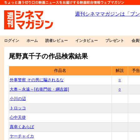
ログイン
ホーム
読者レビュー
インタビュー
プレゼント
会員
尾野真千子の作品検索結果
作品名
解説
予告
外事警察 その男に騙されるな
○
大奥～永遠～[右衛門佐・綱吉篇]
○
小川の辺
トロッコ
心中天使
真幸くあらば
ヤーチャイカ