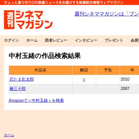
ログイン
ホーム
読者レビュー
インタビュー
プレゼント
会員
中村玉緒の作品検索結果
作品名
解説
予告
年
忍たま乱太郎
○
2010
椿三十郎
2007
Amazonで＜中村玉緒＞を検索
ホーム