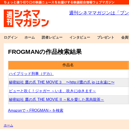
ログイン
ホーム
読者レビュー
インタビュー
プレゼント
会員
FROGMANの作品検索結果
作品名
ハイブリッド刑事（デカ）
秘密結社 鷹の爪 THE MOVIE３ 〜http://鷹の爪.jp は永遠に〜
ピューと吹く！ジャガー ～いま、吹きにゆきます～
秘密結社 鷹の爪 THE MOVIE II ～私を愛した黒烏龍茶～
Amazonで＜FROGMAN＞を検索
ホーム