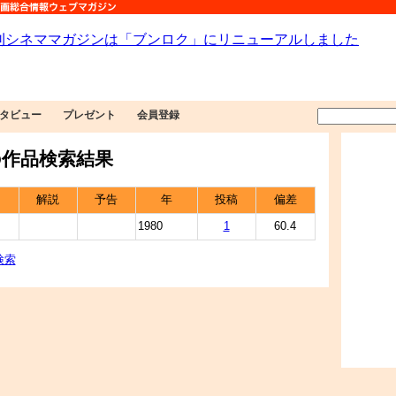
タビュー
プレゼント
会員登録
作品検索結果
解説
予告
年
投稿
偏差
1980
1
60.4
検索