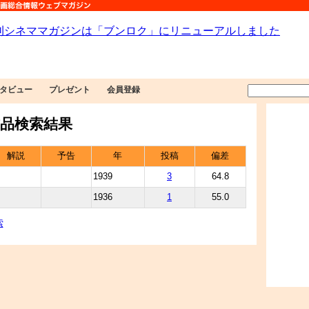
タビュー
プレゼント
会員登録
品検索結果
解説
予告
年
投稿
偏差
1939
3
64.8
1936
1
55.0
索