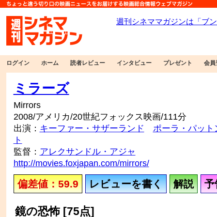
ログイン
ホーム
読者レビュー
インタビュー
プレゼント
会員
ミラーズ
Mirrors
2008/アメリカ/20世紀フォックス映画/111分
出演：
キーファー・サザーランド
ポーラ・パット
ト
監督：
アレクサンドル・アジャ
http://movies.foxjapan.com/mirrors/
偏差値：59.9
レビューを書く
解説
予
鏡の恐怖 [75点]