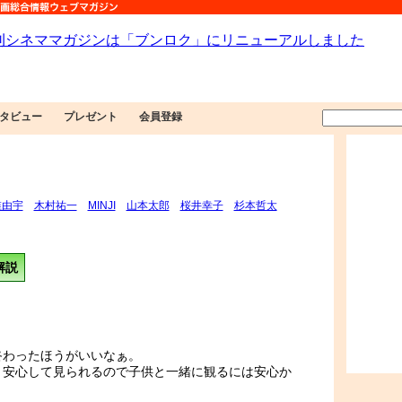
タビュー
プレゼント
会員登録
椎由宇
木村祐一
MINJI
山本太郎
桜井幸子
杉本哲太
解説
終わったほうがいいなぁ。
と安心して見られるので子供と一緒に観るには安心か