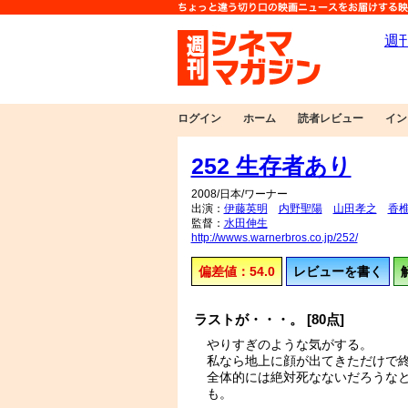
ログイン
ホーム
読者レビュー
イン
252 生存者あり
2008/日本/ワーナー
出演：
伊藤英明
内野聖陽
山田孝之
香
監督：
水田伸生
http://wwws.warnerbros.co.jp/252/
偏差値：54.0
レビューを書く
ラストが・・・。 [80点]
やりすぎのような気がする。
私なら地上に顔が出てきただけで
全体的には絶対死なないだろうな
も。