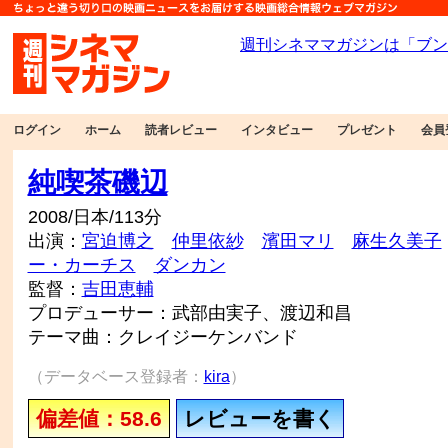
ログイン
ホーム
読者レビュー
インタビュー
プレゼント
会員
純喫茶磯辺
2008/日本/113分
出演：
宮迫博之
仲里依紗
濱田マリ
麻生久美子
ー・カーチス
ダンカン
監督：
吉田恵輔
プロデューサー：武部由実子、渡辺和昌
テーマ曲：クレイジーケンバンド
（データベース登録者：
kira
）
偏差値：58.6
レビューを書く