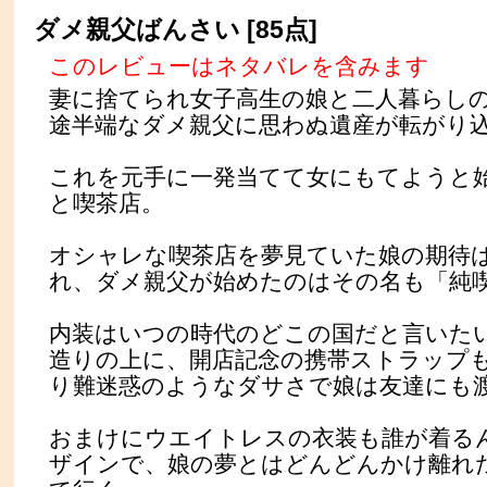
ダメ親父ばんさい [85点]
このレビューはネタバレを含みます
妻に捨てられ女子高生の娘と二人暮らし
途半端なダメ親父に思わぬ遺産が転がり
これを元手に一発当てて女にもてようと
と喫茶店。
オシャレな喫茶店を夢見ていた娘の期待
れ、ダメ親父が始めたのはその名も「純
内装はいつの時代のどこの国だと言いた
造りの上に、開店記念の携帯ストラップ
り難迷惑のようなダサさで娘は友達にも
おまけにウエイトレスの衣装も誰が着る
ザインで、娘の夢とはどんどんかけ離れ