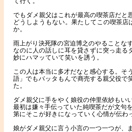
て行く。
でもダメ親父はこれが最高の喫茶店だと
どうしようもない。果たしてこの喫茶店
か。
雨上がり決死隊の宮迫博之のやることな
なのに人の話しに耳を貸さずに突っ走る
妙にハマッていて笑いを誘う。
この人は本当に多才だなと感心する。そ
語」でもバッタもんで商売する親父役で
た。
ダメ親父に手をやく娘役の仲里依紗もい
最初は嫌々手伝っていた純喫茶だが文句
第にそこが好きになっていく心情が伝わ
娘がダメ親父に言う小言の一つ一つが、