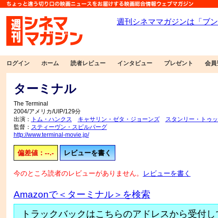
ログイン
ホーム
読者レビュー
インタビュー
プレゼント
会員
ターミナル
The Terminal
2004/アメリカ/UIP/129分
出演：
トム・ハンクス
キャサリン・ゼタ・ジョーンズ
スタンリー・トゥッ
監督：
スティーヴン・スピルバーグ
http://www.terminal-movie.jp/
偏差値：--.-
レビューを書く
今のところ読者のレビューがありません。
レビューを書く
Amazonで＜ターミナル＞を検索
トラックバックはこちらのアドレスから受付し