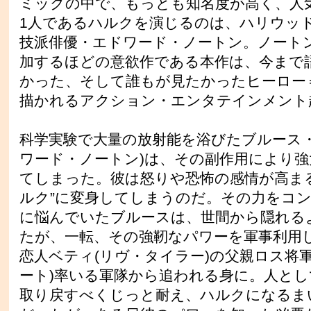
ミックの中で、もっとも知名度が高く、人
1人であるハルクを演じるのは、ハリウッ
技派俳優・エドワード・ノートン。ノート
加するほどの意欲作である本作は、今まで
かった、そして誰もが見たかったヒーロー
描かれるアクション・エンタテインメント
科学実験で大量の放射能を浴びたブルース・
ワード・ノートン)は、その副作用により
てしまった。彼は怒りや恐怖の感情が高ま
ルク”に変身してしまうのだ。その力をコ
に悩んでいたブルースは、世間から隠れる
たが、一転、その強靭なパワーを軍事利用
恋人ベティ(リヴ・タイラー)の父親ロス将
ート)率いる軍隊から追われる身に。人と
取り戻すべくじっと耐え、ハルクになるま