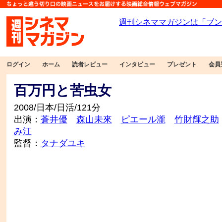
ログイン
ホーム
読者レビュー
インタビュー
プレゼント
会員
百万円と苦虫女
2008/日本/日活/121分
出演：
蒼井優
森山未來
ピエール瀧
竹財輝之助
み江
監督：
タナダユキ