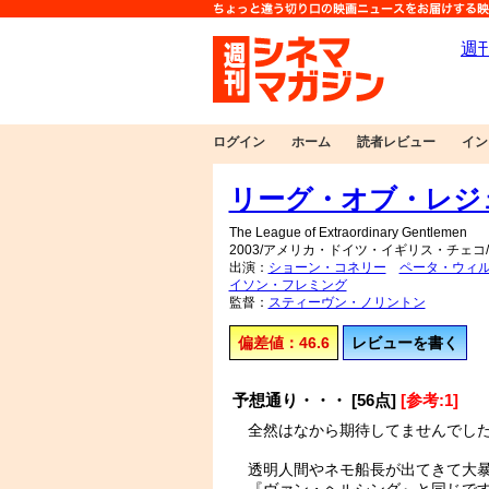
ログイン
ホーム
読者レビュー
イン
リーグ・オブ・レジ
The League of Extraordinary Gentlemen
2003/アメリカ・ドイツ・イギリス・チェコ/F
出演：
ショーン・コネリー
ペータ・ウィ
イソン・フレミング
監督：
スティーヴン・ノリントン
偏差値：46.6
レビューを書く
予想通り・・・ [56点]
[参考:1]
全然はなから期待してませんでし
透明人間やネモ船長が出てきて大