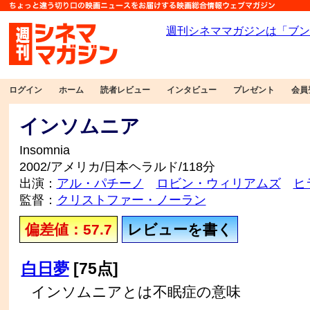
ログイン
ホーム
読者レビュー
インタビュー
プレゼント
会員
インソムニア
Insomnia
2002/アメリカ/日本ヘラルド/118分
出演：
アル・パチーノ
ロビン・ウィリアムズ
ヒ
監督：
クリストファー・ノーラン
偏差値：57.7
レビューを書く
白日夢
[75点]
インソムニアとは不眠症の意味